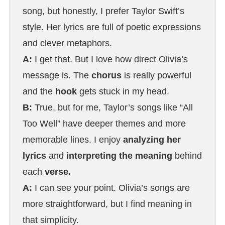
song, but honestly, I prefer Taylor Swift’s
style. Her lyrics are full of poetic expressions
and clever metaphors.
A:
I get that. But I love how direct Olivia’s
message is. The
chorus
is really powerful
and the
hook
gets stuck in my head.
B:
True, but for me, Taylor’s songs like “All
Too Well” have deeper themes and more
memorable lines. I enjoy
analyzing her
lyrics
and
interpreting the meaning
behind
each
verse.
A:
I can see your point. Olivia’s songs are
more straightforward, but I find meaning in
that simplicity.