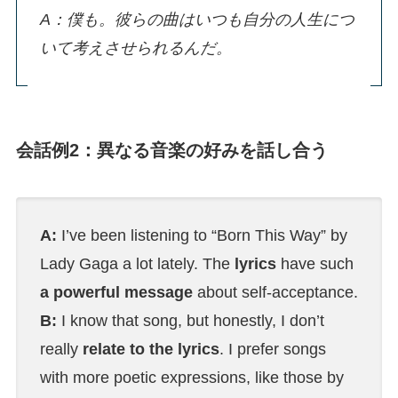
A：僕も。彼らの曲はいつも自分の人生につ
いて考えさせられるんだ。
会話例2：異なる音楽の好みを話し合う
A:
I’ve been listening to “Born This Way” by
Lady Gaga a lot lately. The
lyrics
have such
a powerful message
about self-acceptance.
B:
I know that song, but honestly, I don’t
really
relate to the lyrics
. I prefer songs
with more poetic expressions, like those by