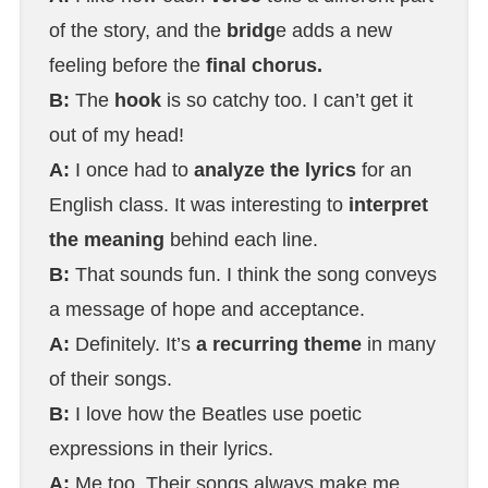
of the story, and the
bridg
e adds a new
feeling before the
final chorus.
B:
The
hook
is so catchy too. I can’t get it
out of my head!
A:
I once had to
analyze the lyrics
for an
English class. It was interesting to
interpret
the meaning
behind each line.
B:
That sounds fun. I think the song conveys
a message of hope and acceptance.
A:
Definitely. It’s
a recurring theme
in many
of their songs.
B:
I love how the Beatles use poetic
expressions in their lyrics.
A:
Me too. Their songs always make me