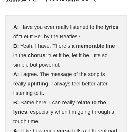
A:
Have you ever really listened to the
lyrics
of “Let It Be” by the Beatles?
B:
Yeah, I have. There’s
a memorable line
in the
chorus
: “Let it be, let it be.” It’s so
simple but powerful.
A:
I agree. The message of the song is
really
uplifting
. I always feel better after
listening to it.
B:
Same here. I can really r
elate to the
lyrics
, especially when I’m going through a
tough time.
A:
I like how each
verse
tells a different part