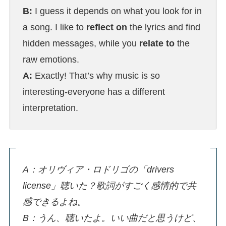
B:
I guess it depends on what you look for in
a song. I like to
reflect on
the lyrics and find
hidden messages, while you
relate to
the
raw emotions.
A:
Exactly! That’s why music is so
interesting-everyone has a different
interpretation.
A：オリヴィア・ロドリゴの「drivers
license」聴いた？歌詞がすごく感情的で共
感できるよね。
B：うん、聴いたよ。いい曲だと思うけど、