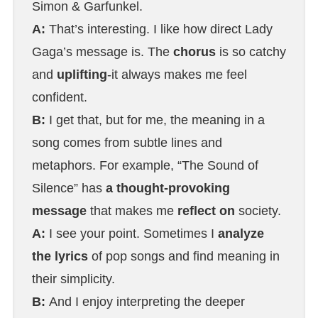
Simon & Garfunkel.
A:
That’s interesting. I like how direct Lady
Gaga’s message is. The
chorus
is so catchy
and
uplifting
-it always makes me feel
confident.
B:
I get that, but for me, the meaning in a
song comes from subtle lines and
metaphors. For example, “The Sound of
Silence” has
a thought-provoking
message
that makes me
reflect on
society.
A:
I see your point. Sometimes I
analyze
the lyrics
of pop songs and find meaning in
their simplicity.
B:
And I enjoy interpreting the deeper