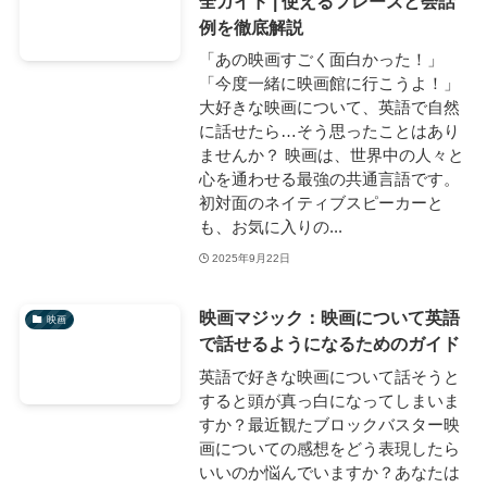
全ガイド | 使えるフレーズと会話
例を徹底解説
「あの映画すごく面白かった！」
「今度一緒に映画館に行こうよ！」
大好きな映画について、英語で自然
に話せたら…そう思ったことはあり
ませんか？ 映画は、世界中の人々と
心を通わせる最強の共通言語です。
初対面のネイティブスピーカーと
も、お気に入りの...
2025年9月22日
映画マジック：映画について英語
映画
で話せるようになるためのガイド
英語で好きな映画について話そうと
すると頭が真っ白になってしまいま
すか？最近観たブロックバスター映
画についての感想をどう表現したら
いいのか悩んでいますか？あなたは