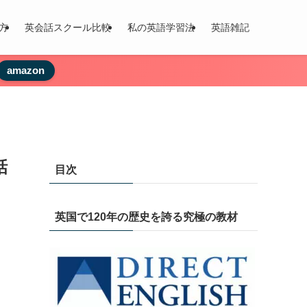
方
英会話スクール比較
私の英語学習法
英語雑記
amazon
話
目次
英国で120年の歴史を誇る究極の教材