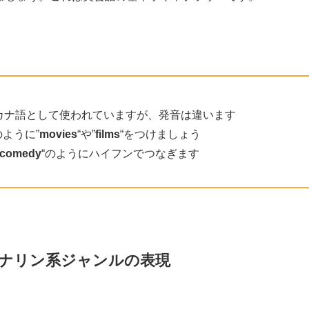
カナ語として使われていますが、発音は違います
のように”
movies
“や”
films
“をつけましょう
-comedy
“のようにハイフンでつなぎます
r：アドレナリン系ジャンルの表現