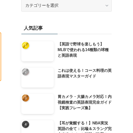
カ
テ
ゴ
リ
人気記事
ー
【英語で野球を楽しもう】
MLBで使われる14種類の球種
と英語表現
これは使える！コース料理の英
語表現マスターガイド
胃カメラ・大腸カメラ対応！内
視鏡検査の英語表現完全ガイド
【実践フレーズ集】
【耳が覚醒する！】NBA実況
英語の全て：比喩＆スラング完