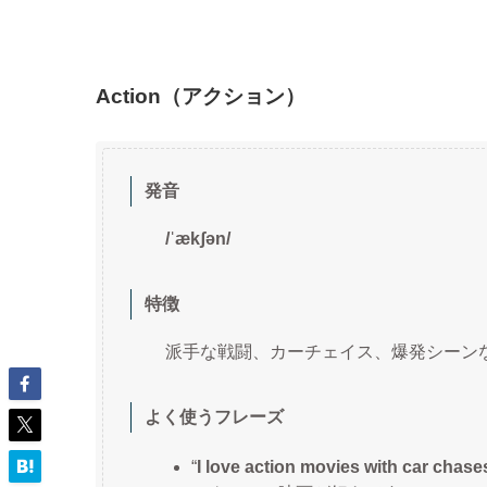
Action（アクション）
発音
/ˈækʃən/
特徴
派手な戦闘、カーチェイス、爆発シーン
よく使うフレーズ
“
I love action movies with car chas