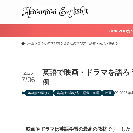
amazo
ホーム
英会話の学び方
英会話の学び方｜語彙・表現
映画
英語で映画・ドラマを語ろ
2025
7/06
例
2025年
英会話の学び方
英会話の学び方｜語彙・表現
映画
映画やドラマは英語学習の最高の教材
です。しか