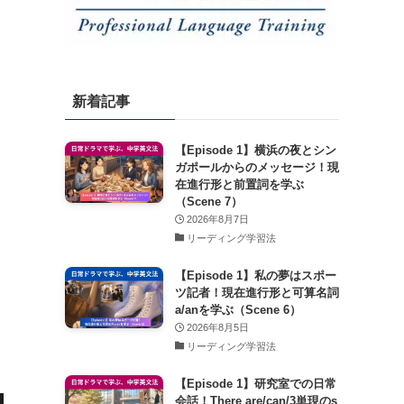
新着記事
【Episode 1】横浜の夜とシン
ガポールからのメッセージ！現
在進行形と前置詞を学ぶ
（Scene 7）
2026年8月7日
リーディング学習法
【Episode 1】私の夢はスポー
ツ記者！現在進行形と可算名詞
a/anを学ぶ（Scene 6）
2026年8月5日
リーディング学習法
【Episode 1】研究室での日常
会話！There are/can/3単現のs