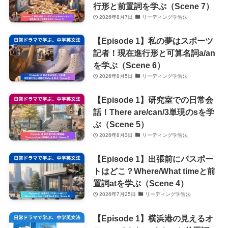
行形と前置詞を学ぶ（Scene 7）
2026年8月7日
リーディング学習法
【Episode 1】私の夢はスポーツ
記者！現在進行形と可算名詞a/an
を学ぶ（Scene 6）
2026年8月5日
リーディング学習法
【Episode 1】研究室での日常会
話！There are/can/3単現のsを学
ぶ（Scene 5）
2026年8月3日
リーディング学習法
【Episode 1】出張前にパスポー
トはどこ？Where/What timeと前
置詞atを学ぶ（Scene 4）
2026年7月25日
リーディング学習法
【Episode 1】横浜港の見えるオ