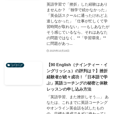
英語学習で「挫折」した経験はあり
ませんか？ 「独学で続かなかった」
「英会話スクールに通ったけれど上
達しなかった」「仕事が忙しくて学
習時間が取れない」──もしあなたが
そう感じているなら、それはあなた
の問題ではなく、**「学習環境」**
に問題があっ...
2025年10月18日
【90 English（ナインティー・イ
コーチング
ングリッシュ）の評判は？】挫折
経験者が続々成功！「日本語で学
ぶ」英語コーチングの秘密と体験
レッスンの申し込み方法
「英語学習、また挫折しそう…」 あ
なたは、これまでに英語コーチング
やオンライン英会話を試したもの
の、目標を達成できずに終わってし