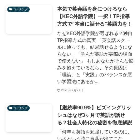
本気で英会話を身につけるなら
コーチング
【KEC外語学院】一択！TP指導
方式で”本当に話せる”英語力を！
なぜKEC外語学院が選ばれる？独自
TP指導方式の真実 「英会話スクー
ルに通っても、結局話せるようにな
らない」「学んだ英語が実際の場面
で使えない」 もしあなたがそんな悩
みを抱えているなら、その原因は
「理論」と「実践」のバランスが悪
い学習法にあるか...
2025年7月21日
【継続率90.9%】ビズイングリッ
コーチング
シュはなぜ3ヶ月で英語が話せ
る？社会人特化の秘密を徹底解説
「何年も英語を勉強しているのに、
いざという時に言葉が出てこな