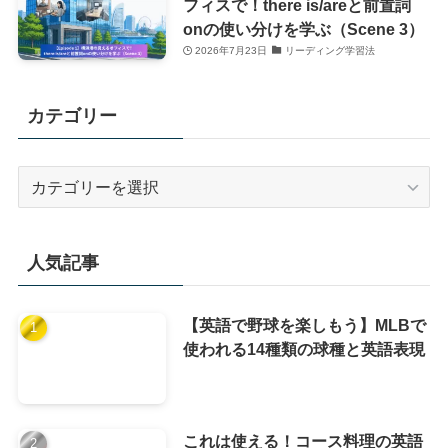
フィスで！there is/areと前置詞
onの使い分けを学ぶ（Scene 3）
2026年7月23日
リーディング学習法
カテゴリー
カ
テ
ゴ
リ
人気記事
ー
【英語で野球を楽しもう】MLBで
使われる14種類の球種と英語表現
これは使える！コース料理の英語