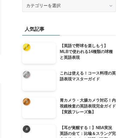
カ
テ
ゴ
リ
人気記事
ー
【英語で野球を楽しもう】
MLBで使われる14種類の球種
と英語表現
これは使える！コース料理の英
語表現マスターガイド
胃カメラ・大腸カメラ対応！内
視鏡検査の英語表現完全ガイド
【実践フレーズ集】
【耳が覚醒する！】NBA実況
英語の全て：比喩＆スラング完