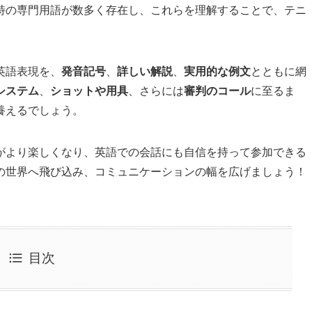
特の専門用語が数多く存在し、これらを理解することで、テニ
英語表現を、
発音記号
、
詳しい解説
、
実用的な例文
とともに網
システム
、
ショットや用具
、さらには
審判のコール
に至るま
養えるでしょう。
がより楽しくなり、英語での会話にも自信を持って参加できる
の世界へ飛び込み、コミュニケーションの幅を広げましょう！
目次