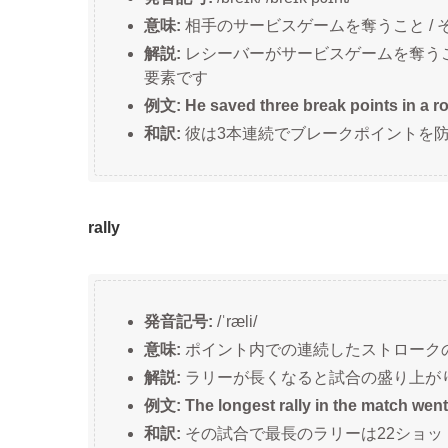
意味:
相手のサービスゲームを奪うこと /
解説:
レシーバーがサービスゲームを奪うこ
要素です
例文: He saved three break points in a r
和訳:
彼は3本連続でブレークポイントを
rally
発音記号:
/ˈræli/
意味:
ポイント内での連続したストローク
解説:
ラリーが長くなると試合の盛り上が
例文: The longest rally in the match went
和訳:
その試合で最長のラリーは22ショッ