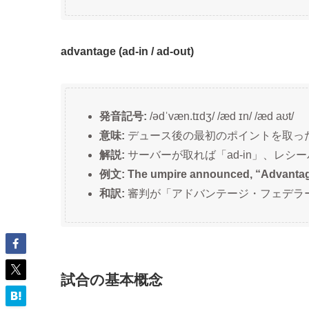
advantage (ad-in / ad-out)
発音記号:
/ədˈvæn.tɪdʒ/ /æd ɪn/ /æd aʊt/
意味:
デュース後の最初のポイントを取っ
解説:
サーバーが取れば「ad-in」、レシー
例文: The umpire announced, “Advantag
和訳:
審判が「アドバンテージ・フェデラ
試合の基本概念