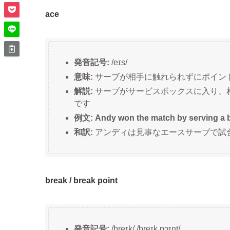
ace
発音記号:
/eɪs/
意味:
サーブが相手に触れられずにポイン
解説:
サーブがサービスボックスに入り、
です
例文: Andy won the match by serving a be
和訳:
アンディは見事なエースサーブで試
break / break point
発音記号:
/breɪk/ /breɪk pɔɪnt/