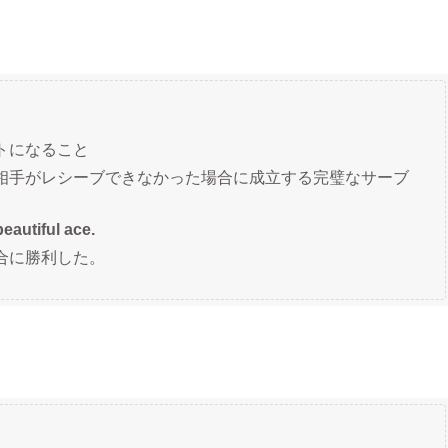
トになること
相手がレシーブできなかった場合に成立する完璧なサーブ
autiful ace.
合に勝利した。