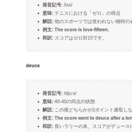
発音記号:
/lʌv/
意味:
テニスにおける「ゼロ」の得点
解説:
他のスポーツでは使われない独特の
例文: The score is love-fifteen.
和訳:
スコアはゼロ対15です。
deuce
発音記号:
/djuːs/
意味:
40-40の同点の状態
解説:
この後どちらかが2ポイント連取し
例文: The score went to deuce after a long
和訳:
長いラリーの末、スコアがデュース