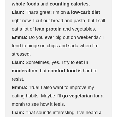
whole foods
and
counting calories.
Liam:
That’s great! I’m on
a low-carb diet
right now. I cut out bread and pasta, but I still
eat a lot of
lean protein
and vegetables.
Emma:
Do you ever pig out on weekends? I
tend to binge on chips and soda when I’m
stressed.
Liam:
Sometimes, yes. I try to
eat in
moderation
, but
comfort food
is hard to
resist.
Emma:
True! I also want to improve my
eating habits. Maybe I’ll
go vegetarian
for a
month to see how it feels.
Liam:
That sounds interesting. I’ve heard
a