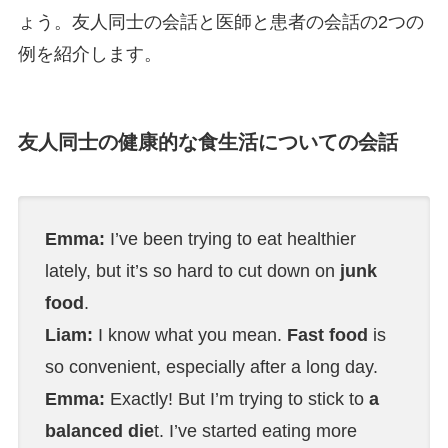
ょう。友人同士の会話と医師と患者の会話の2つの
例を紹介します。
友人同士の健康的な食生活についての会話
Emma:
I’ve been trying to eat healthier
lately, but it’s so hard to cut down on
junk
food
.
Liam:
I know what you mean.
Fast food
is
so convenient, especially after a long day.
Emma:
Exactly! But I’m trying to stick to
a
balanced die
t. I’ve started eating more