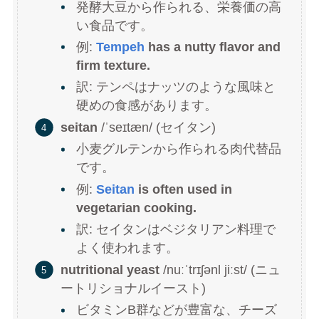
発酵大豆から作られる、栄養価の高
い食品です。
例:
Tempeh
has a nutty flavor and
firm texture.
訳: テンペはナッツのような風味と
硬めの食感があります。
seitan
/ˈseɪtæn/ (セイタン)
小麦グルテンから作られる肉代替品
です。
例:
Seitan
is often used in
vegetarian cooking.
訳: セイタンはベジタリアン料理で
よく使われます。
nutritional yeast
/nuːˈtrɪʃənl jiːst/ (ニュ
ートリショナルイースト)
ビタミンB群などが豊富な、チーズ