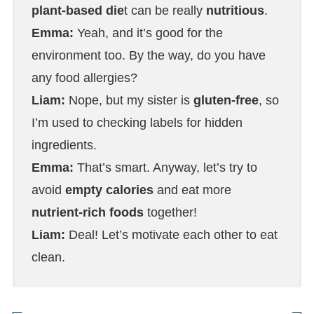
plant-based die
t can be really
nutritious
.
Emma:
Yeah, and it’s good for the
environment too. By the way, do you have
any food allergies?
Liam:
Nope, but my sister is
gluten-free
, so
I’m used to checking labels for hidden
ingredients.
Emma:
That’s smart. Anyway, let’s try to
avoid
empty calories
and eat more
nutrient-rich foods
together!
Liam:
Deal! Let’s motivate each other to eat
clean.