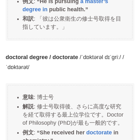
例文
:
“He is pursuing
a master’s
degree in
public health.”
和訳
: 「彼は公衆衛生の修士号取得を目
指しています。」
doctoral degree / doctorate
/ˈdɒktərəl dɪˈɡriː/ /
ˈdɒktərət/
意味
: 博士号
解説
: 修士号取得後、さらに高度な研究
を経て取得する最上位学位です。Doctor
of Philosophy (PhD)が最も一般的です。
例文
:
“She received her
doctorate
in