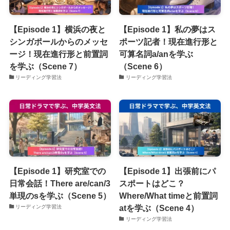
【Episode 1】横浜の夜と
【Episode 1】私の夢はス
シンガポールからのメッセ
ポーツ記者！現在進行形と
ージ！現在進行形と前置詞
可算名詞a/anを学ぶ
を学ぶ（Scene 7）
（Scene 6）
リーディング学習法
リーディング学習法
【Episode 1】研究室での
【Episode 1】出張前にパ
日常会話！There are/can/3
スポートはどこ？
単現のsを学ぶ（Scene 5）
Where/What timeと前置詞
atを学ぶ（Scene 4）
リーディング学習法
リーディング学習法