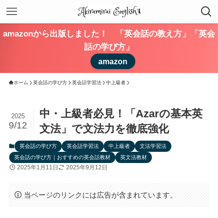
amazonから出版しました！ 「英会話の教え方」「英会
話の学び方」
amazon
ホーム
英会話の学び方
英会話学習法
中上級者
中・上級者必見！「Azarの基本英
2025
9/12
文法」で文法力を徹底強化
英会話の学び方
英会話学習法
中上級者
文法学習法
英会話の学び方｜おすすめの英会話教材
英文法教材
2025年1月11日
2025年9月12日
当ページのリンクには広告が含まれています。