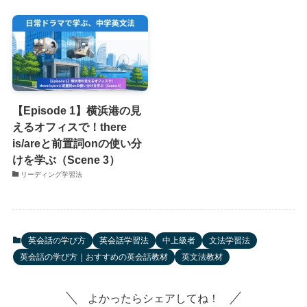
【Episode 1】横浜港の見
えるオフィスで！there
is/areと前置詞onの使い分
けを学ぶ（Scene 3）
リーディング学習法
英会話の学び方
英会話学習法
中上級者
文法学習法
英会話の学び方｜おすすめの英会話教材
英文法教材
よかったらシェアしてね！