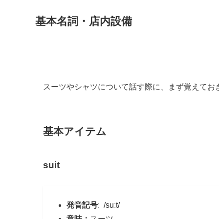
基本名詞・店内設備
スーツやシャツについて話す際に、まず覚えてお
基本アイテム
suit
発音記号
: /suːt/
意味：
スーツ