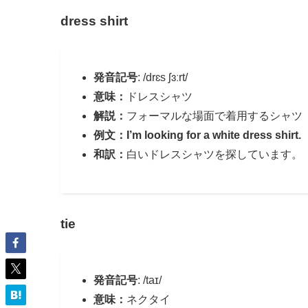
dress shirt
発音記号
: /drɛs ʃɜːrt/
意味：
ドレスシャツ
解説：
フォーマルな場面で着用するシャツ
例文：I’m looking for a white dress shirt.
和訳：
白いドレスシャツを探しています。
tie
発音記号
: /taɪ/
意味：
ネクタイ