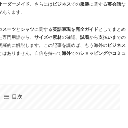
オーダーメイド
、さらには
ビジネス
での
服装
に関する
英会話
な
があります。
つ
スーツ
と
シャツ
に関する
英語表現
を
完全ガイド
としてまとめ
た専門用語から、
サイズ
や
素材
の確認、
試着
から
支払い
までの
網羅的に解説します。この記事を読めば、もう海外の
ビジネス
とはありません。自信を持って
海外
での
ショッピング
や
コミュ
目次