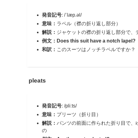
発音記号
: /ˈlæp.əl/
意味：
ラペル（襟の折り返し部分）
解説：
ジャケットの襟の折り返し部分で、
例文：Does this suit have a notch lapel?
和訳：
このスーツはノッチラペルですか？
pleats
発音記号
: /pliːts/
意味：
プリーツ（折り目）
解説：
パンツの前面に作られた折り目で、
の