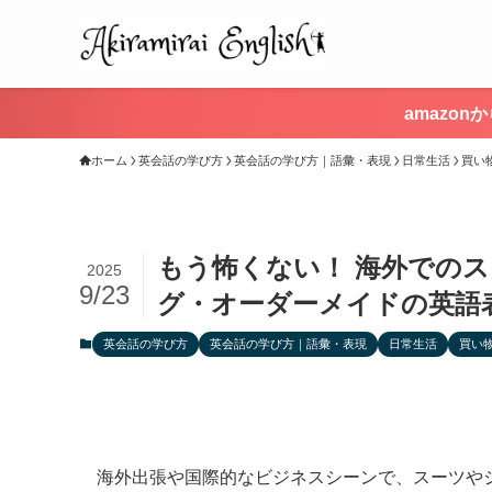
amazo
ホーム
英会話の学び方
英会話の学び方｜語彙・表現
日常生活
買い
もう怖くない！ 海外での
2025
9/23
グ・オーダーメイドの英語
英会話の学び方
英会話の学び方｜語彙・表現
日常生活
買い
海外出張や国際的なビジネスシーンで、スーツや