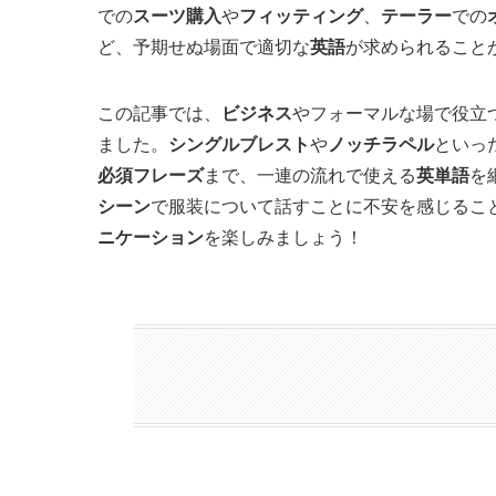
での
スーツ購入
や
フィッティング
、
テーラー
での
ど、予期せぬ場面で適切な
英語
が求められること
この記事では、
ビジネス
やフォーマルな場で役立
ました。
シングルブレスト
や
ノッチラペル
といっ
必須フレーズ
まで、一連の流れで使える
英単語
を
シーン
で服装について話すことに不安を感じるこ
ニケーション
を楽しみましょう！