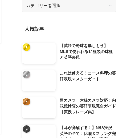
カ
テ
ゴ
リ
人気記事
ー
【英語で野球を楽しもう】
MLBで使われる14種類の球種
と英語表現
これは使える！コース料理の英
語表現マスターガイド
胃カメラ・大腸カメラ対応！内
視鏡検査の英語表現完全ガイド
【実践フレーズ集】
【耳が覚醒する！】NBA実況
英語の全て：比喩＆スラング完