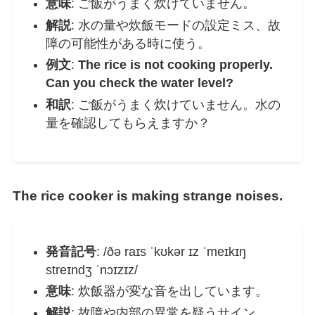
意味
: ご飯がうまく炊けていません。
解説
: 水の量や炊飯モードの設定ミス、故
障の可能性がある時に使う。
例文
:
The rice is not cooking properly.
Can you check the water level?
和訳
: ご飯がうまく炊けていません。水の
量を確認してもらえますか？
The rice cooker is making strange noises.
発音記号
: /ðə raɪs ˈkʊkər ɪz ˈmeɪkɪŋ
streɪndʒ ˈnɔɪzɪz/
意味
: 炊飯器が変な音を出しています。
解説
: 故障や内部の異常を疑うサイン。