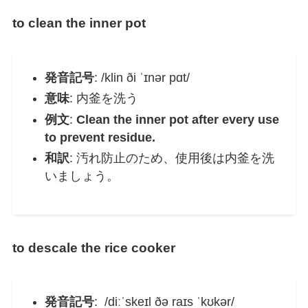
to clean the inner pot
発音記号
: /klin ði ˈɪnər pɑt/
意味
: 内釜を洗う
例文
:
Clean the inner pot after every use
to prevent residue.
和訳
: 汚れ防止のため、使用後は内釜を洗
いましょう。
to descale the rice cooker
発音記号
: /diːˈskeɪl ðə raɪs ˈkʊkər/