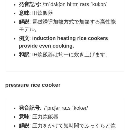
発音記号
: /ɪnˈdʌkʃən hiːtɪŋ raɪs ˈkʊkər/
意味
: IH炊飯器
解説
: 電磁誘導加熱方式で加熱する高性能
モデル。
例文
:
Induction heating rice cookers
provide even cooking.
和訳
: IH炊飯器は均一に炊き上げます。
pressure rice cooker
発音記号
: /ˈprɛʃər raɪs ˈkʊkər/
意味
: 圧力炊飯器
解説
: 圧力をかけて短時間でふっくらと炊