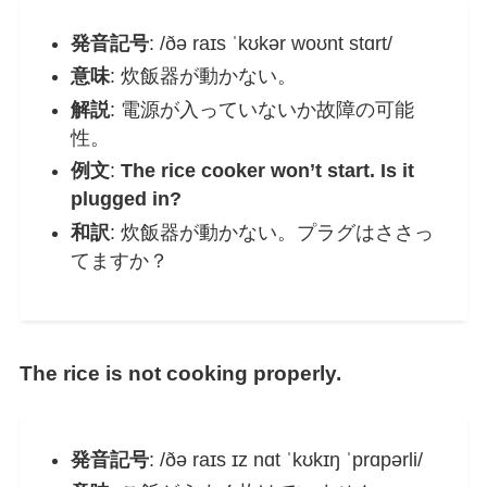
発音記号
: /ðə raɪs ˈkʊkər woʊnt stɑrt/
意味
: 炊飯器が動かない。
解説
: 電源が入っていないか故障の可能
性。
例文
:
The rice cooker won’t start. Is it
plugged in?
和訳
: 炊飯器が動かない。プラグはささっ
てますか？
The rice is not cooking properly.
発音記号
: /ðə raɪs ɪz nɑt ˈkʊkɪŋ ˈprɑpərli/