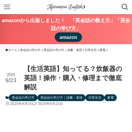
amazonから出版しました！ 「英会話の教え方」「英会
話の学び方」
amazon
ホーム
英会話の学び方
英会話の学び方｜語彙・表現
日常生活
家電
【生活英語】知ってる？炊飯器の
2025
英語！操作・購入・修理まで徹底
9/23
解説
英会話の学び方
英会話の学び方｜語彙・表現
日常生活
家電
2025年9月3日
2025年9月23日