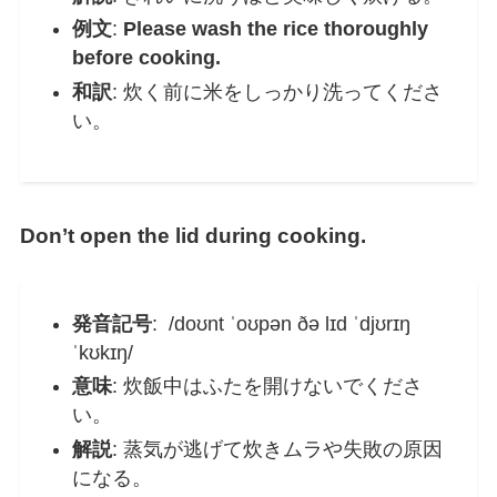
例文
:
Please wash the rice thoroughly
before cooking.
和訳
: 炊く前に米をしっかり洗ってくださ
い。
Don’t open the lid during cooking.
発音記号
: /doʊnt ˈoʊpən ðə lɪd ˈdjʊrɪŋ
ˈkʊkɪŋ/
意味
: 炊飯中はふたを開けないでくださ
い。
解説
: 蒸気が逃げて炊きムラや失敗の原因
になる。