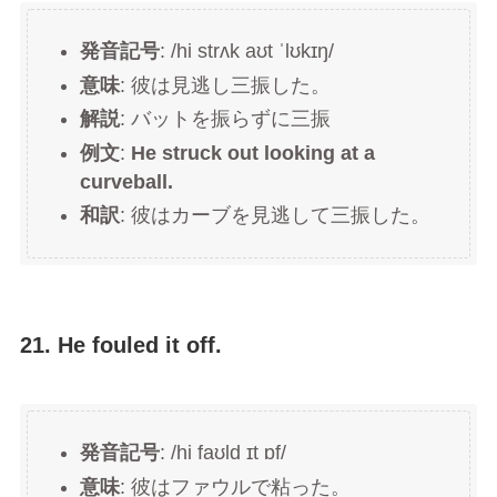
発音記号
: /hi strʌk aʊt ˈlʊkɪŋ/
意味
: 彼は見逃し三振した。
解説
: バットを振らずに三振
例文
:
He struck out looking at a
curveball.
和訳
: 彼はカーブを見逃して三振した。
21. He fouled it off.
発音記号
: /hi faʊld ɪt ɒf/
意味
: 彼はファウルで粘った。