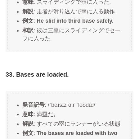
意味
: スライディングで塁に入った。
解説
: 走者が滑り込んで塁に入る動作
例文
:
He slid into third base safely.
和訳
: 彼は三塁にスライディングでセー
フに入った。
33. Bases are loaded.
発音記号
: /ˈbeɪsɪz ɑːr ˈloʊdɪd/
意味
: 満塁だ。
解説
: すべての塁にランナーがいる状態
例文
:
The bases are loaded with two