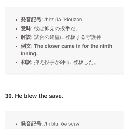
発音記号
: /hiːz ðə ˈkloʊzər/
意味
: 彼は抑えの投手だ。
解説
: 試合の終盤に登板する守護神
例文
:
The closer came in for the ninth
inning.
和訳
: 抑え投手が9回に登板した。
30. He blew the save.
発音記号
: /hi bluː ðə seɪv/