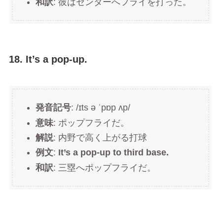
和訳
: 彼はセンターへフライを打った。
18. It’s a pop-up.
発音記号
: /ɪts ə ˈpɒp ʌp/
意味
: ポップフライだ。
解説
: 内野で高く上がる打球
例文
:
It’s a pop-up to third base.
和訳
: 三塁へポップフライだ。