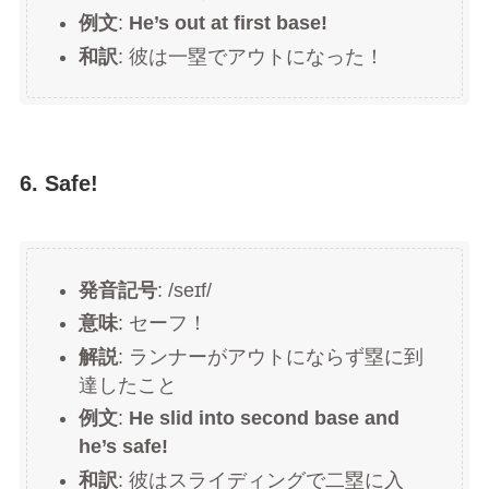
例文
:
He’s out at first base!
和訳
: 彼は一塁でアウトになった！
6. Safe!
発音記号
: /seɪf/
意味
: セーフ！
解説
: ランナーがアウトにならず塁に到
達したこと
例文
:
He slid into second base and
he’s safe!
和訳
: 彼はスライディングで二塁に入