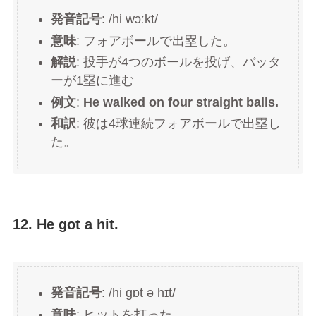
発音記号
: /hi wɔːkt/
意味
: フォアボールで出塁した。
解説
: 投手が4つのボールを投げ、バッタ
ーが1塁に進む
例文
:
He walked on four straight balls.
和訳
: 彼は4球連続フォアボールで出塁し
た。
12. He got a hit.
発音記号
: /hi ɡɒt ə hɪt/
意味
: ヒットを打った。