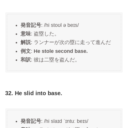
発音記号
: /hi stoʊl ə beɪs/
意味
: 盗塁した。
解説
: ランナーが次の塁に走って進んだ
例文
:
He stole second base.
和訳
: 彼は二塁を盗んだ。
32. He slid into base.
発音記号
: /hi slaɪd ˈɪntuː beɪs/