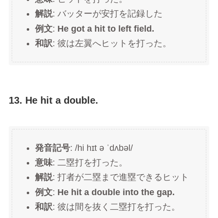
解説
: バッターが安打を記録した
例文
:
He got a hit to left field.
和訳
: 彼は左翼へヒットを打った。
13. He hit a double.
発音記号
: /hi hɪt ə ˈdʌbəl/
意味
: 二塁打を打った。
解説
: 打者が二塁まで進塁できるヒット
例文
:
He hit a double into the gap.
和訳
: 彼は間を抜く二塁打を打った。