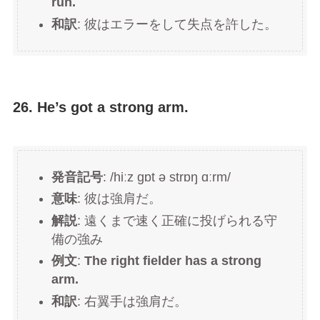
run.
和訳
: 彼はエラーをして失点を許した。
26. He’s got a strong arm.
発音記号
: /hiːz ɡɒt ə strɒŋ ɑːrm/
意味
: 彼は強肩だ。
解説
: 遠くまで速く正確に投げられる守
備の強み
例文
:
The right fielder has a strong
arm.
和訳
: 右翼手は強肩だ。