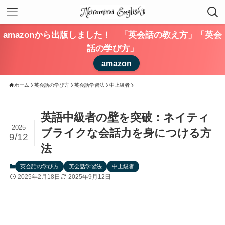
amazonから出版しました！ 「英会話の教え方」「英会
話の学び方」
amazon
ホーム
英会話の学び方
英会話学習法
中上級者
英語中級者の壁を突破：ネイティ
2025
ブライクな会話力を身につける方
9/12
法
英会話の学び方
英会話学習法
中上級者
2025年2月18日
2025年9月12日