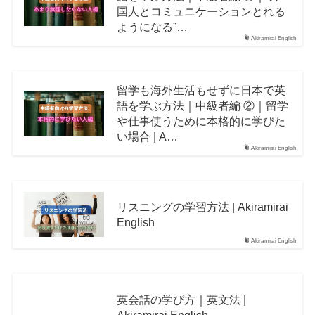
国人とコミュニケーションとれる
ようになる”…
Akiramirai English
留学も海外生活もせずに日本で英
語を学ぶ方法｜中級者編 ②｜留学
や仕事使うために本格的に学びた
い場合 | A…
Akiramirai English
リスニングの学習方法 | Akiramirai
English
Akiramirai English
英会話の学び方｜英文法 |