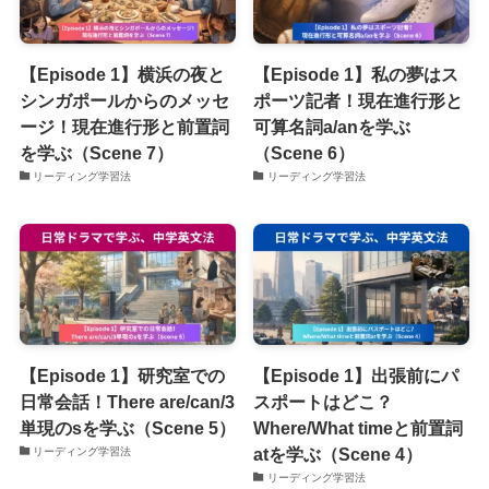
【Episode 1】横浜の夜と
【Episode 1】私の夢はス
シンガポールからのメッセ
ポーツ記者！現在進行形と
ージ！現在進行形と前置詞
可算名詞a/anを学ぶ
を学ぶ（Scene 7）
（Scene 6）
リーディング学習法
リーディング学習法
【Episode 1】研究室での
【Episode 1】出張前にパ
日常会話！There are/can/3
スポートはどこ？
単現のsを学ぶ（Scene 5）
Where/What timeと前置詞
atを学ぶ（Scene 4）
リーディング学習法
リーディング学習法