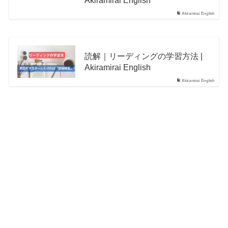
Akiramirai English
Akiramirai English
読解｜リーディングの学習方法 |
Akiramirai English
Akiramirai English