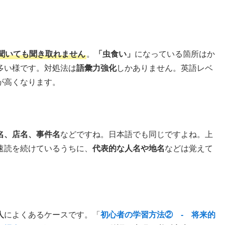
聞いても聞き取れません
。
「虫食い」
になっている箇所はか
多い様です。対処法は
語彙力強化
しかありません。英語レベ
が高くなります。
名、店名、事件名
などですね。日本語でも同じですよね。上
速読を続けているうちに、
代表的な人名や地名
などは覚えて
。
人
によくあるケースです。「
初心者の学習方法② - 将来的