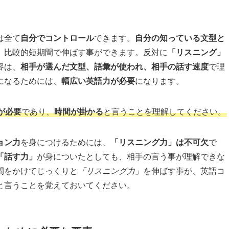
は全て
自分でコントロール
できます。
自分の知っている文型と
、比較的短期間で伸ばす事ができます。反対に
「リスニング」
容は、
相手が選んだ文型、語彙が使われ、相手の話す速度
で理
になるためには、
幅広い英語力が必要
になります。
が必要
であり、
時間が掛かる
と言うことを理解してください。
ョン力
を身につけるためには、
「リスニング力」は不可欠
で
「話す力」
が身についたとしても、相手の言う事が理解できな
間をかけてじっくりと
「リスニング力」
を伸ばす事が、英語コ
と言うことを覚えておいてください。