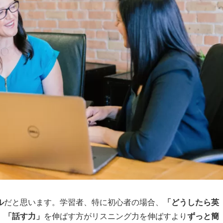
ル
だと思います。学習者、特に初心者の場合、
「どうしたら英
、
「話す力」
を伸ばす方がリスニング力を伸ばすより
ずっと簡