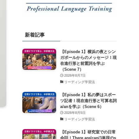
新着記事
【Episode 1】横浜の夜とシン
ガポールからのメッセージ！現
在進行形と前置詞を学ぶ
（Scene 7）
2026年8月7日
リーディング学習法
【Episode 1】私の夢はスポー
ツ記者！現在進行形と可算名詞
a/anを学ぶ（Scene 6）
2026年8月5日
リーディング学習法
【Episode 1】研究室での日常
会話！There are/can/3単現のs