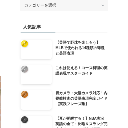
カ
テ
ゴ
リ
人気記事
ー
【英語で野球を楽しもう】
MLBで使われる14種類の球種
と英語表現
これは使える！コース料理の英
語表現マスターガイド
胃カメラ・大腸カメラ対応！内
視鏡検査の英語表現完全ガイド
【実践フレーズ集】
【耳が覚醒する！】NBA実況
英語の全て：比喩＆スラング完