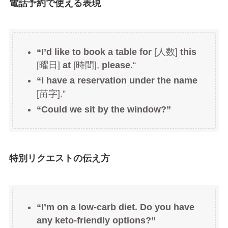
電話予約で使える表現
“I’d like to book a table for
[人数]
this
[曜日]
at
[時間],
please.
“
“I have a reservation under the name
[苗字].”
“Could we sit by the window?”
特別リクエストの伝え方
“I’m on a low-carb diet. Do you have
any keto-friendly options?”