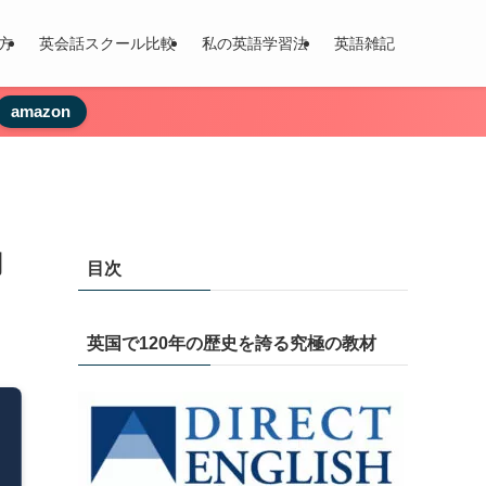
方
英会話スクール比較
私の英語学習法
英語雑記
amazon
用
目次
英国で120年の歴史を誇る究極の教材