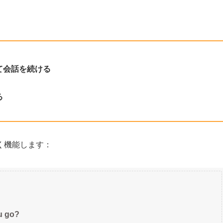
て会話を続ける
る
く機能します：
u go?