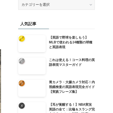
カ
テ
ゴ
リ
人気記事
ー
【英語で野球を楽しもう】
MLBで使われる14種類の球種
と英語表現
これは使える！コース料理の英
語表現マスターガイド
胃カメラ・大腸カメラ対応！内
視鏡検査の英語表現完全ガイド
【実践フレーズ集】
【耳が覚醒する！】NBA実況
英語の全て：比喩＆スラング完