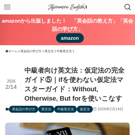
amazonから出版しました！ 「英会話の教え方」「英会
話の学び方」
amazon
ホーム
英会話の学び方
英文法
中級英文法
中級者向け英文法：仮定法の完全
ガイド⑤｜ifを使わない仮定法マ
2026
2/14
スターガイド：Without,
Otherwise, But forを使いこなす
2026年2月14日
英会話の学び方
英文法
中級英文法
仮定法