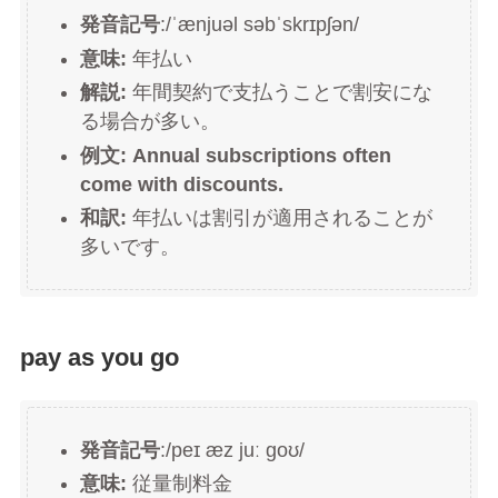
発音記号
:/ˈænjuəl səbˈskrɪpʃən/
意味:
年払い
解説:
年間契約で支払うことで割安にな
る場合が多い。
例文: Annual subscriptions often
come with discounts.
和訳:
年払いは割引が適用されることが
多いです。
pay as you go
発音記号
:/peɪ æz juː ɡoʊ/
意味:
従量制料金