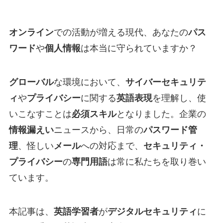
オンライン
での活動が増える現代、あなたの
パス
ワード
や
個人情報
は本当に守られていますか？
グローバル
な環境において、
サイバーセキュリテ
ィ
や
プライバシー
に関する
英語表現
を理解し、使
いこなすことは
必須スキル
となりました。企業の
情報漏えい
ニュースから、日常の
パスワード管
理
、怪しい
メール
への対応まで、
セキュリティ・
プライバシー
の
専門用語
は常に私たちを取り巻い
ています。
本記事は、
英語学習者
が
デジタルセキュリティ
に