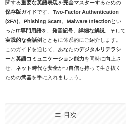
関する
重要な英語表現
を
完全マスター
するための
保存版ガイド
です。
Two-Factor Authentication
(2FA)、Phishing Scam、Malware Infection
とい
った
IT専門用語
を、
発音記号
、
詳細な解説
、そして
実践的な会話例
とともに体系的にご紹介します。
このガイドを通じて、あなたの
デジタルリテラシ
ー
と
英語コミュニケーション能力
を同時に向上さ
せ、
ネット時代
を
安全
かつ
自信
を持って生き抜く
ための
武器
を手に入れましょう。
目次