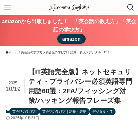
amazonから出版しました！ 「英会話の教え方」「英会
話の学び方」
amazon
ホーム
英会話の学び方
英会話の学び方｜語彙・表現
デジタル・IT
【IT英語完全版】ネットセキュリ
ティ・プライバシー必須英語専門
2025
10/19
用語60選：2FA/フィッシング対
策/ハッキング報告フレーズ集
英会話の学び方
英会話の学び方｜語彙・表現
デジタル・IT
2025年10月21日