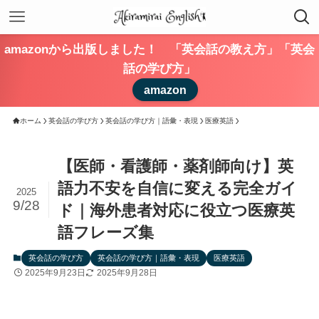
amazonから出版しました！ 「英会話の教え方」「英会
話の学び方」
amazon
ホーム
英会話の学び方
英会話の学び方｜語彙・表現
医療英語
【医師・看護師・薬剤師向け】英
語力不安を自信に変える完全ガイ
2025
9/28
ド｜海外患者対応に役立つ医療英
語フレーズ集
英会話の学び方
英会話の学び方｜語彙・表現
医療英語
2025年9月23日
2025年9月28日