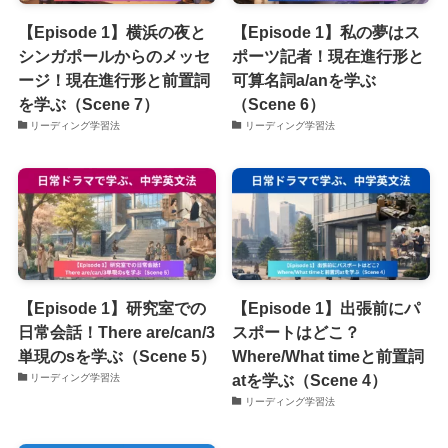
【Episode 1】横浜の夜と
【Episode 1】私の夢はス
シンガポールからのメッセ
ポーツ記者！現在進行形と
ージ！現在進行形と前置詞
可算名詞a/anを学ぶ
を学ぶ（Scene 7）
（Scene 6）
リーディング学習法
リーディング学習法
【Episode 1】研究室での
【Episode 1】出張前にパ
日常会話！There are/can/3
スポートはどこ？
単現のsを学ぶ（Scene 5）
Where/What timeと前置詞
atを学ぶ（Scene 4）
リーディング学習法
リーディング学習法