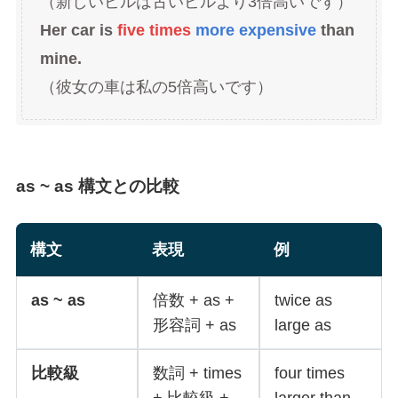
（新しいビルは古いビルより3倍高いです）
Her car is
five times
more expensive
than
mine.
（彼女の車は私の5倍高いです）
as ~ as 構文との比較
構文
表現
例
as ~ as
倍数 + as +
twice as
形容詞 + as
large as
比較級
数詞 + times
four times