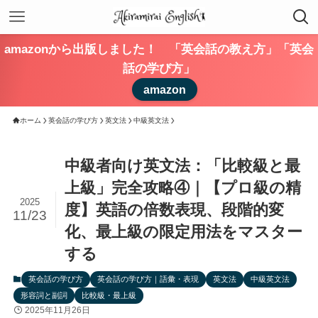
amazonから出版しました！ 「英会話の教え方」「英会
話の学び方」
amazon
ホーム
英会話の学び方
英文法
中級英文法
中級者向け英文法：「比較級と最
上級」完全攻略④｜【プロ級の精
2025
度】英語の倍数表現、段階的変
11/23
化、最上級の限定用法をマスター
する
英会話の学び方
英会話の学び方｜語彙・表現
英文法
中級英文法
形容詞と副詞
比較級・最上級
2025年11月26日