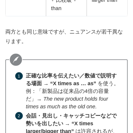
+ 比較級 +
larger than
than
両方とも同じ意味ですが、ニュアンスが若干異な
ります。
正確な比率を伝えたい／数値で説明す
る場面
→
“X times as … as”
を使う。
例：「新製品は従来品の4倍の容量
だ」→
The new product holds four
times as much as the old one.
会話・見出し・キャッチコピーなどで
勢いを出したい
→
“X times
larger/bigger than”
は許容されるが、