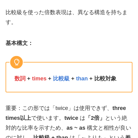
比較級を使った倍数表現は、異なる構造を持ちま
す。
基本構文：
数詞
+
times
+
比較級
+
than
+ 比較対象
重要：この形では「twice」は使用できず、
three
times以上
で使います。
twice
は
「2倍」
という絶
対的な比率を示すため、
as ~ as
構文と相性が良い
のに対し、
比較級 + than
は「～よりも」という
差