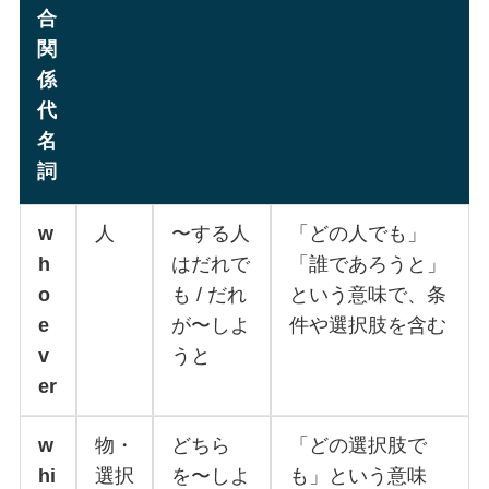
合
関
係
代
名
詞
w
人
〜する人
「どの人でも」
h
はだれで
「誰であろうと」
o
も / だれ
という意味で、条
e
が〜しよ
件や選択肢を含む
v
うと
er
w
物・
どちら
「どの選択肢で
hi
選択
を〜しよ
も」という意味