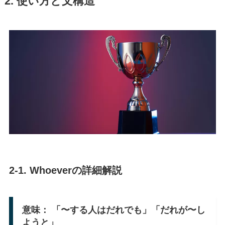
2. 使い方と文構造
2-1.
Whoever
の詳細解説
意味：
「〜する人はだれでも」「だれが〜し
ようと」