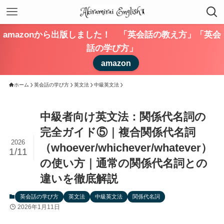
amazonから出版しました！ 「英会話の教え方」「英会
話の学び方」
amazon
ホーム
英会話の学び方
英文法
中級英文法
中級者向け英文法：関係代名詞の
完全ガイド⑤｜複合関係代名詞
2026
（whoever/whichever/whatever）
1/11
の使い方｜通常の関係代名詞との
違いを徹底解説
英会話の学び方
英文法
中級英文法
関係代名詞
2026年1月11日