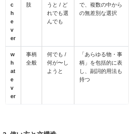
c
肢
うと / ど
で、複数の中から
h
れでも選
の無差別な選択
e
んでも
v
er
w
事柄
何でも /
「あらゆる物・事
h
全般
何が〜し
柄」を包括的に表
at
ようと
し、副詞的用法も
e
持つ
v
er