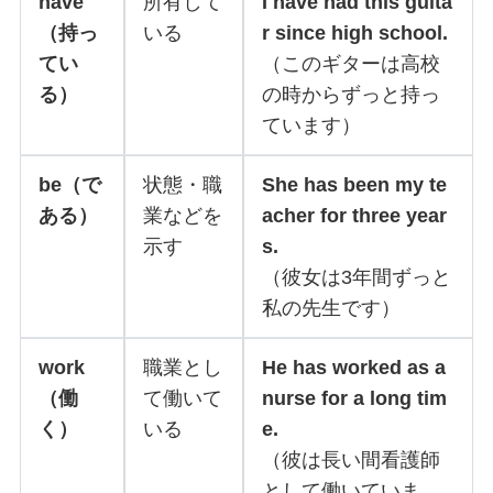
have
所有して
I have had this guita
（持っ
いる
r since high school.
てい
（このギターは高校
る）
の時からずっと持っ
ています）
be（で
状態・職
She has been my te
ある）
業などを
acher for three year
示す
s.
（彼女は3年間ずっと
私の先生です）
work
職業とし
He has worked as a
（働
て働いて
nurse for a long tim
く）
いる
e.
（彼は長い間看護師
として働いていま