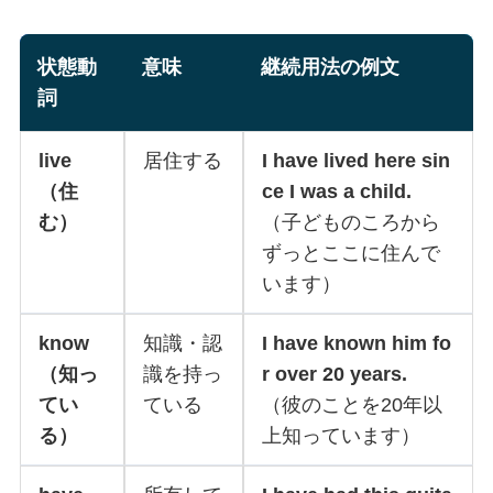
状態動
意味
継続用法の例文
詞
live
居住する
I have lived here sin
（住
ce I was a child.
む）
（子どものころから
ずっとここに住んで
います）
know
知識・認
I have known him fo
（知っ
識を持っ
r over 20 years.
てい
ている
（彼のことを20年以
る）
上知っています）