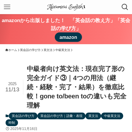
amazonから出版しました！ 「英会話の教え方」「英会
話の学び方」
amazon
ホーム
英会話の学び方
英文法
中級英文法
中級者向け英文法：現在完了形の
完全ガイド③｜4つの用法（継
2025
続・経験・完了・結果）を徹底比
11/13
較！gone to/been toの違いも完全
理解
英会話の学び方
英会話の学び方｜語彙・表現
英文法
中級英文法
時制
2025年11月16日