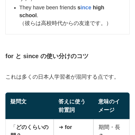
They have been friends
s
ince
high
school
.
（彼らは高校時代からの友達です。）
for と since の使い分けのコツ
これは多くの日本人学習者が混同する点です。
疑問文
答えに使う
意味のイ
前置詞
メージ
「
どのくらいの
➜
for
期間・長