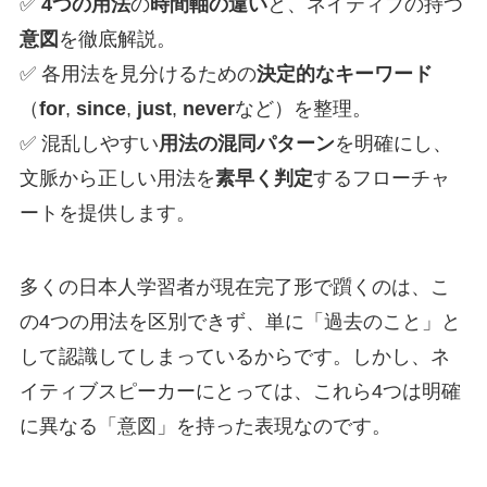
✅
4つの用法
の
時間軸の違い
と、ネイティブの持つ
意図
を徹底解説。
✅ 各用法を見分けるための
決定的なキーワード
（
for
,
since
,
just
,
never
など）を整理。
✅ 混乱しやすい
用法の混同パターン
を明確にし、
文脈から正しい用法を
素早く判定
するフローチャ
ートを提供します。
多くの日本人学習者が現在完了形で躓くのは、こ
の4つの用法を区別できず、単に「過去のこと」と
して認識してしまっているからです。しかし、ネ
イティブスピーカーにとっては、これら4つは明確
に異なる「意図」を持った表現なのです。