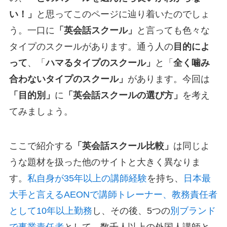
い！」
と思ってこのページに辿り着いたのでしょ
う。一口に
「英会話スクール」
と言っても色々な
タイプのスクールがあります。通う人の
目的によ
って
、「
ハマるタイプのスクール」
と「
全く噛み
合わないタイプのスクール」
があります。今回は
「目的別」
に
「英会話スクールの選び方」
を考え
てみましょう。
ここで紹介する
「英会話スクール比較」
は同じよ
うな題材を扱った他のサイトと大きく異なりま
す。
私自身が35年以上の講師経験
を持ち、
日本最
大手と言えるAEONで講師トレーナー、教務責任者
として10年以上勤務
し、その後、5つの
別ブランド